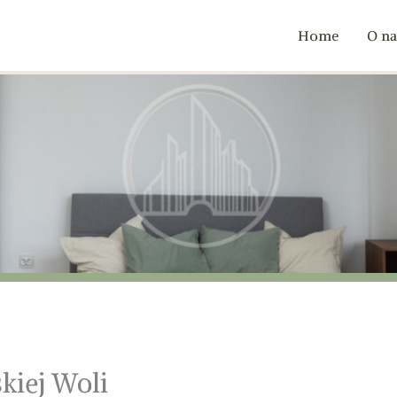
Home
O na
kiej Woli