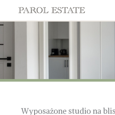
Przejdź
do
treści
Wyposażone studio na blis