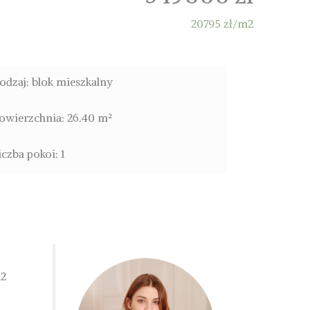
20795 zł/m2
odzaj: blok mieszkalny
owierzchnia: 26.40 m²
iczba pokoi: 1
m2