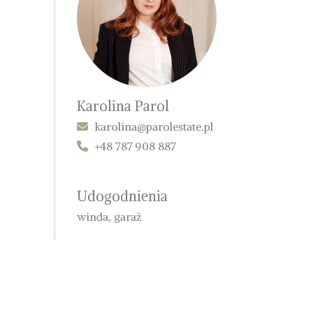
Karolina Parol
karolina@parolestate.pl
+48 787 908 887
Udogodnienia
winda, garaż